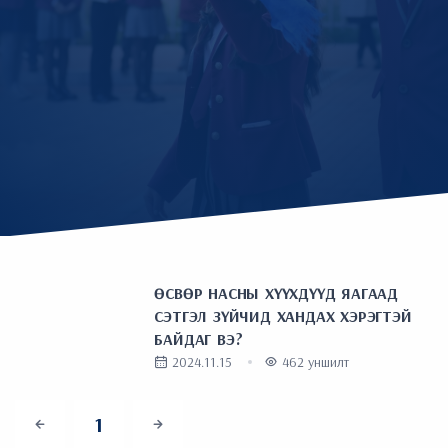
ӨСВӨР НАСНЫ ХҮҮХДҮҮД ЯАГААД
СЭТГЭЛ ЗҮЙЧИД ХАНДАХ ХЭРЭГТЭЙ
БАЙДАГ ВЭ?
2024.11.15
462 уншилт
1