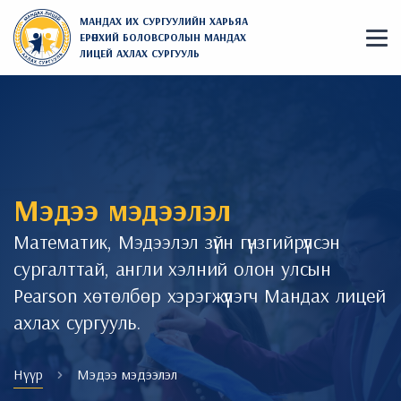
МАНДАХ ИХ СУРГУУЛИЙН ХАРЬЯА
ЕРӨНХИЙ БОЛОВСРОЛЫН МАНДАХ
ЛИЦЕЙ АХЛАХ СУРГУУЛЬ
Мэдээ мэдээлэл
Математик, Мэдээлэл зүйн гүнзгийрүүлсэн
сургалттай, англи хэлний олон улсын
Pearson хөтөлбөр хэрэгжүүлэгч Мандах лицей
ахлах сургууль.
Нүүр
Мэдээ мэдээлэл