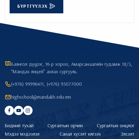
БҮРТГҮҮЛЭХ
Баянгол дүүрэг, 16-р хороо, Амарсанаагийн гудамж 18/3,
“Мандах лицей” ахлах сургууль.
(+976) 99996411, (+976) 95077000
highschool@mandakh.edu.mn
Бидний тухай
Сургалтын орчин
Сургалтын онцлог
Мэдээ мэдээлэл
Санал хүсэлт илгээх
Элсэлт