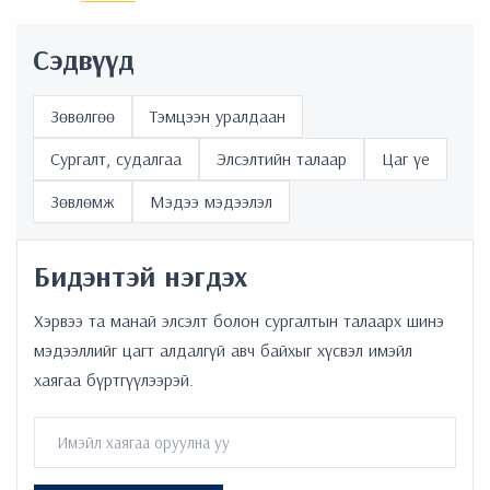
Сэдвүүд
Зөвөлгөө
Тэмцээн уралдаан
Сургалт, судалгаа
Элсэлтийн талаар
Цаг үе
Зөвлөмж
Мэдээ мэдээлэл
Бидэнтэй нэгдэх
Хэрвээ та манай элсэлт болон сургалтын талаарх шинэ
мэдээллийг цагт алдалгүй авч байхыг хүсвэл имэйл
хаягаа бүртгүүлээрэй.